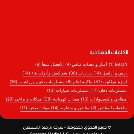
أوسكو دباسة هواء تنجيد موديل- 8016C
أوسكو ماكينة قص حديد مقاس 14 بوصة 2300 واط
أوسكو صاروخ مقاس 9 انش 2300 واط
أوسكو دريل هيلتي تخريم مقاس 26 مم 1050 واط SDS-PLUS
الكلمات المفتاحية
Electri
(1)
أمتار و معدات قياس
(4)
الأفضل مبيعاً
(8)
ريش و أزاميل
(14)
زراديات
(38)
شواكيش وأدوات بناء
(14)
لوازم ميكانيك
(57)
ماكينة لحام
(6)
مستلزمات تخييم وزراعيات
(16)
مستلزمات دهان
(17)
مستلزمات سيارات
(10)
مطاحن واكسسوارات
(13)
معدات كهربائية
(38)
مفكات و براغي
(29)
ملحقات المناشير
(2)
مناشير و مشارط
(14)
مواد الصحية
(11)
© جميع الحقوق محفوظة - شركة مرصد المستقبل