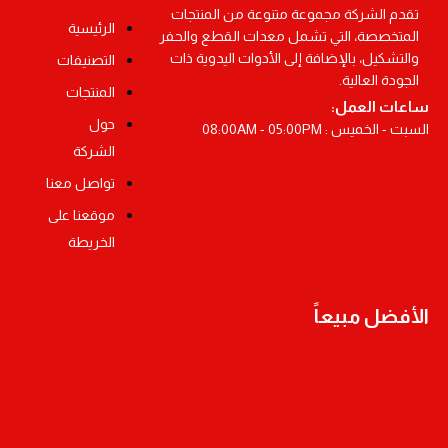
تقدم الشركة مجموعة متنوعة من المنتجات
الرئيسية
المتخصصة، التي تشمل معدات القطع والحفر
والتشكيل، بالإضافة إلى الأدوات اليدوية ذات
التصنيفات
الجودة العالية.
المنتجات
ساعات العمل:
حول
السبت - الخميس : 08:00AM - 05:00PM
الشركة
تواصل معنا
موقعنا على
الخريطة
الأفضل مبيعاً
أوسكو دريل بطارية ليثيوم 18 فولط مقاس 13مم – بطاريتين
أوسكو ماكينة صنفرة ترددية 240 واط مقاس 100×110 مم