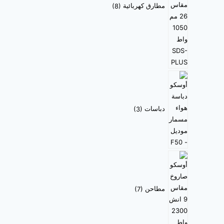
مطارق كهربائية
8
دباسات
3
مطاحن
7