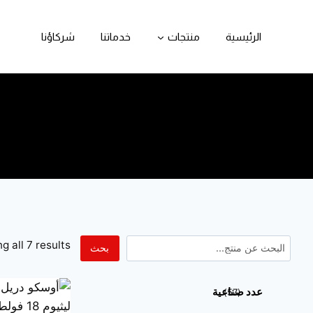
الرئيسية
منتجات
خدماتنا
شركاؤنا
g all 7 results
بحث
عدد صناعية
57