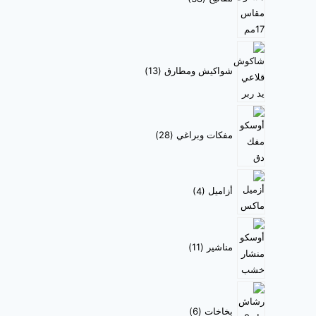
شواكيش ومطارق
13
مفكات وبراغي
28
أزاميل
4
مناشير
11
بخاخات
6