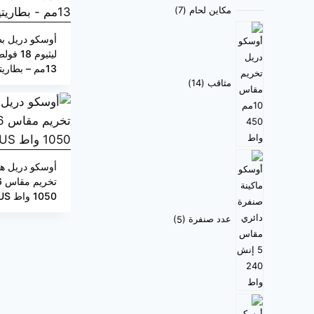
مكاين لحام
7
أوسكو دريل بط
ليثيوم 8
13مم – بطاريتين
مثاقب
14
أوسكو دريل هي
1050 واط SDS-PLUS
عدد صنفرة
5