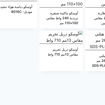
أوسكو دباسة هواء تنجيد
موديل- 8016C
ارية
أوسكو ماكينة صنفرة
1 فولط مقاس
ترددية 240 واط مقاس
100×110 مم
أوسكو دريل تخريم
مقاس 13مم 710 واط
لتي
تخريم مقاس 26 مم