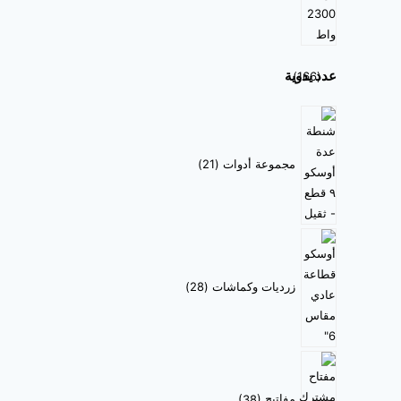
عدد يدوية
166
مجموعة أدوات
21
زرديات وكماشات
28
مفاتيح
38