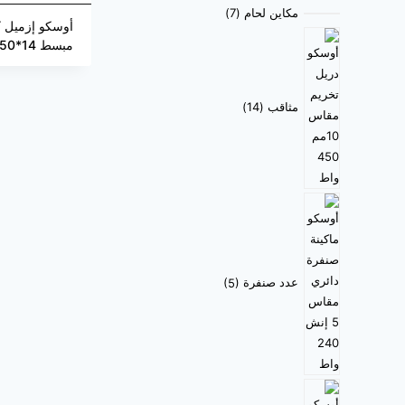
مكاين لحام
7
أوسكو إزميل 
مبسط 14*250*40
مثاقب
14
عدد صنفرة
5