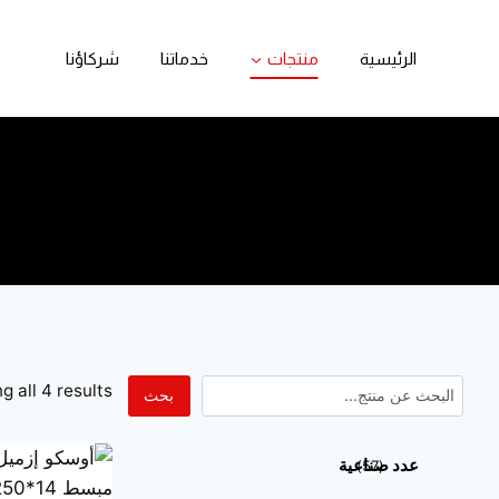
الرئيسية
منتجات
خدماتنا
شركاؤنا
 all 4 results
بحث
عدد صناعية
57