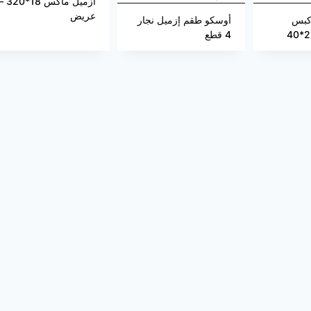
أزميل ماكس 18*20
عريض
كبس
أوسكو طقم إزميل نجار
4 قطع