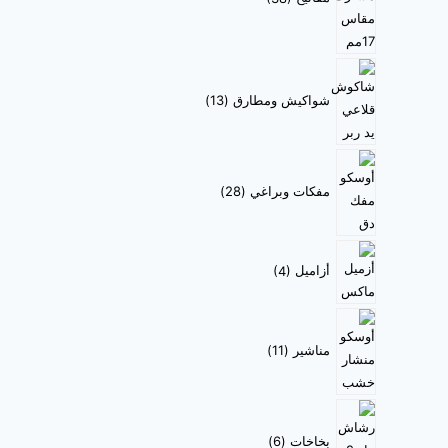
شواكيش ومطارق
13
مفكات وبراغي
28
أزاميل
4
مناشير
11
بخاخات
6