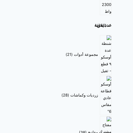
عدد يدوية
166
مجموعة أدوات
21
زرديات وكماشات
28
مفاتيح
38