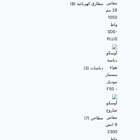
مطارق كهربائية
8
دباسات
3
مطاحن
7