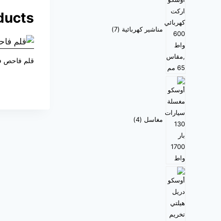
ducts
مناشير كهربائية
7
قلم فاحص ف
مغاسل
4