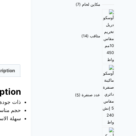
مكاين لحام
7
مثاقب
14
ription
ption
عدد صنفرة
5
ذات جودة ج
حجم مناس
سهلة الاس