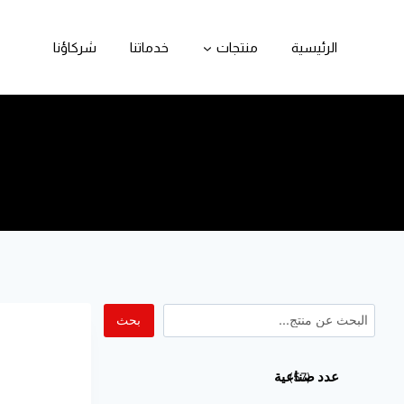
الرئيسية
منتجات
خدماتنا
شركاؤنا
بحث
عدد صناعية
57