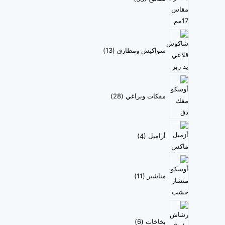
شواكيش ومطارق
13
مفكات وبراغي
28
أزاميل
4
مناشير
11
بخاخات
6