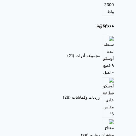
عدد يدوية
166
مجموعة أدوات
21
زرديات وكماشات
28
مفاتيح
38