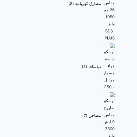
مطارق كهربائية
8
دباسات
3
مطاحن
7