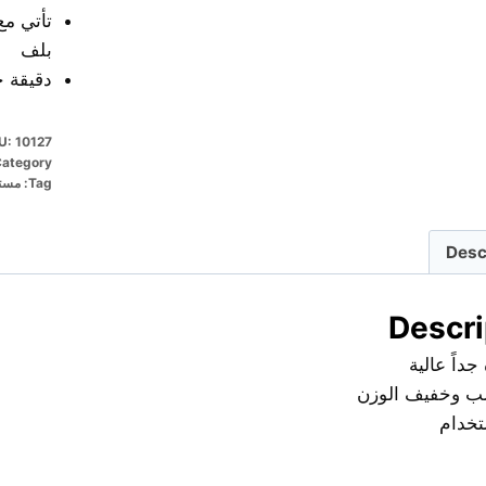
تأتي مع
بلف
دقيقة ج
U:
10127
ategory:
Tag:
مستل
Desc
Descri
داً عالية
ب وخفيف الوزن
تخدام