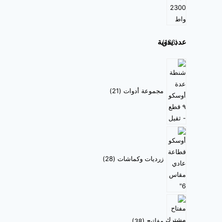
عدد يدوية
166
مجموعة أدوات
21
زرديات وكماشات
28
مفاتيح
38