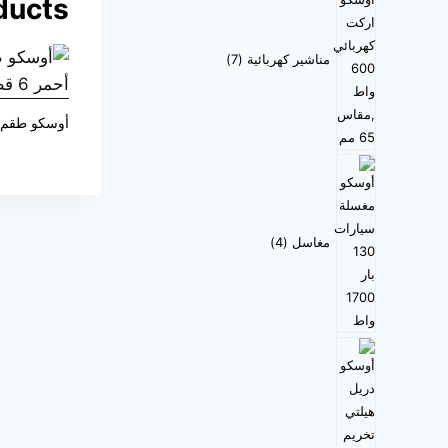
ducts
مناشير كهربائية
7
أوسكو طقم مف
مغاسل
4