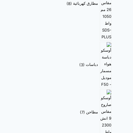
مطارق كهربائية
8
دباسات
3
مطاحن
7