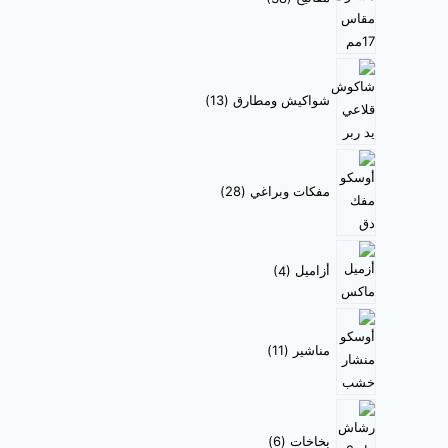
شواكيش ومطارق
13
مفكات وبراغي
28
أزاميل
4
مناشير
11
بخاخات
6