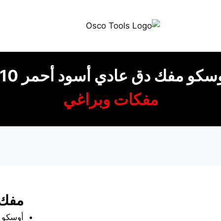
سكو مفك دق عادي أسود أحمر 10″
مفكات وبراغي
مفك 
أوسكو م