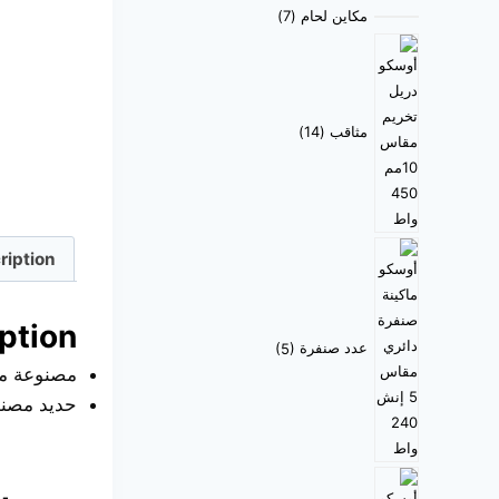
مكاين لحام
7
مثاقب
14
ription
ption
عدد صنفرة
5
مصنوعة من
حديد مصنو