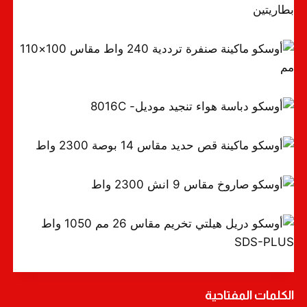
أوسكو دريل بطارية ليثيوم 18 فولط مقاس 13مم – بطاريتين
أوسكو ماكينة صنفرة ترددية 240 واط مقاس 100×110 مم
أوسكو دباسة هواء تنجيد موديل- 8016C
أوسكو ماكينة قص حديد مقاس 14 بوصة 2300 واط
أوسكو صاروخ مقاس 9 انش 2300 واط
أوسكو دريل هيلتي تخريم مقاس 26 مم 1050 واط SDS-PLUS
الكلمات المفتاحية