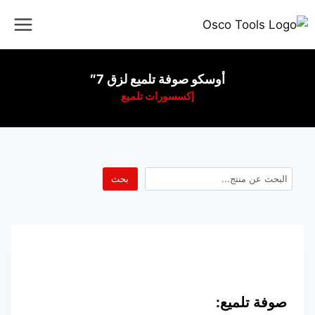
أوسكو صوفة تلميع لزق 7″
إكسسورات تلميع
بحث
صوفة تلميع: