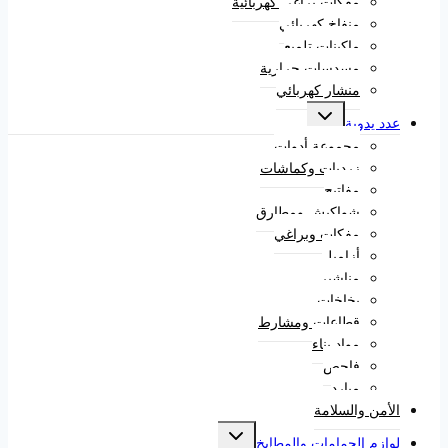
مفكات براغي كهربائية
منفاخ كهربائي
ماكينات تلميع
مسدسات حرارية
منشار كهربائي
عدد يدوية
مجموعة أدوات
زرديات وكماشات
مفاتيح
شواكيش ومطارق
مفكات وبراغي
أزاميل
مناشير
بخاخات
قطاعات ومشارط
مواد بناء
فاحص
مبارد
الأمن والسلامة
لوازم الحمامات والمطابخ