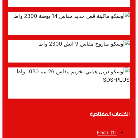
أوسكو دباسة هواء تنجيد موديل- 8016C
أوسكو ماكينة قص حديد مقاس 14 بوصة 2300 واط
أوسكو صاروخ مقاس 9 انش 2300 واط
أوسكو دريل هيلتي تخريم مقاس 26 مم 1050 واط SDS-PLUS
الكلمات المفتاحية
Electri
(1)