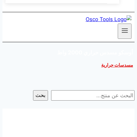
أوسكو مسدس حراري 2000 واط
مسدسات حرارية
بحث