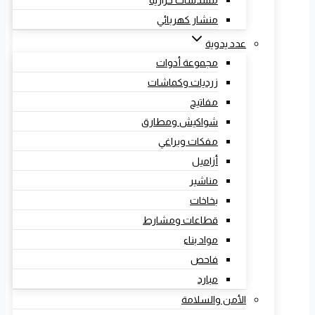
مسدسات حرارية
منشار كهربائي
عدد يدوية
مجموعة أدوات
زرديات وكماشات
مفاتيح
شواكيش ومطارق
مفكات وبراغي
أزاميل
مناشير
بخاخات
قطاعات ومشارط
مواد بناء
فاحص
مبارد
الأمن والسلامة