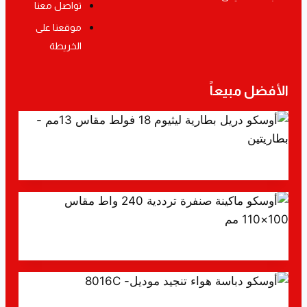
تواصل معنا
موقعنا على
الخريطة
الأفضل مبيعاً
أوسكو دريل بطارية ليثيوم 18 فولط مقاس 13مم – بطاريتين
أوسكو ماكينة صنفرة ترددية 240 واط مقاس 100×110 مم