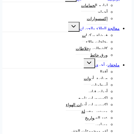
لوازم الحمامات
أحواض
إكسسوارات
معالجة الطلاء والجدران
فرشاة وبكرات
بخاخات طلاء
كاشطات وخلاطات
ورق حائط
ملحقات أخرى
أقفال
صناديق أدوات
أسطونات
أدوات قياس
إكسسورات تلميع
إكسسورات أدوات الهواء
مسدس مغسلة
عدد الصواريخ
مسامير
لقم ومجموعات الحفر