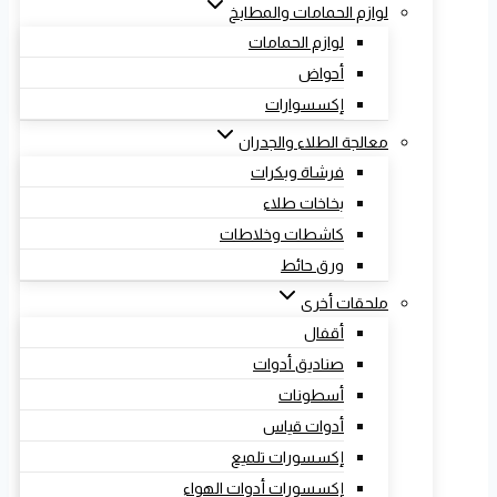
لوازم الحمامات والمطابخ
لوازم الحمامات
أحواض
إكسسوارات
معالجة الطلاء والجدران
فرشاة وبكرات
بخاخات طلاء
كاشطات وخلاطات
ورق حائط
ملحقات أخرى
أقفال
صناديق أدوات
أسطونات
أدوات قياس
إكسسورات تلميع
إكسسورات أدوات الهواء