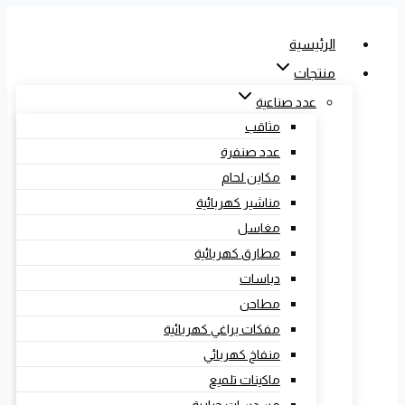
الرئيسية
منتجات
عدد صناعية
مثاقب
عدد صنفرة
مكاين لحام
مناشير كهربائية
مغاسل
مطارق كهربائية
دباسات
مطاحن
مفكات براغي كهربائية
منفاخ كهربائي
ماكينات تلميع