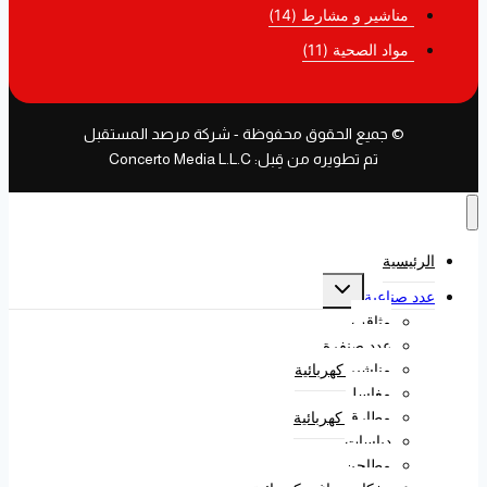
مناشير و مشارط
(14)
مواد الصحية
(11)
© جميع الحقوق محفوظة - شركة مرصد المستقبل
تم تطويره من قِبل: Concerto Media L.L.C
الرئيسية
عدد صناعية
مثاقب
عدد صنفرة
مناشير كهربائية
مغاسل
مطارق كهربائية
دباسات
مطاحن