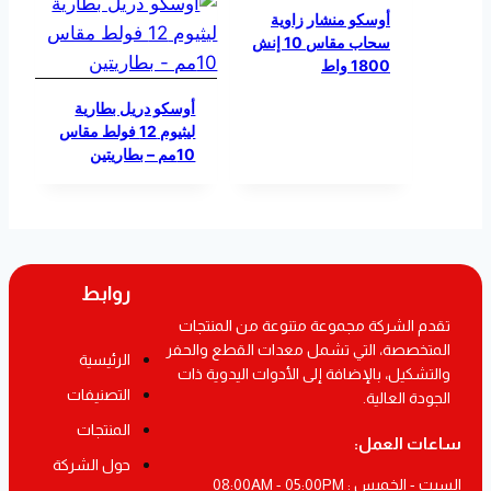
أوسكو منشار زاوية
سحاب مقاس 10 إنش
1800 واط
أوسكو دريل بطارية
ليثيوم 12 فولط مقاس
10مم – بطاريتين
روابط
تقدم الشركة مجموعة متنوعة من المنتجات
المتخصصة، التي تشمل معدات القطع والحفر
الرئيسية
والتشكيل، بالإضافة إلى الأدوات اليدوية ذات
التصنيفات
الجودة العالية.
المنتجات
ساعات العمل:
حول الشركة
السبت - الخميس : 08:00AM - 05:00PM