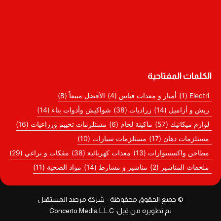
الكلمات المفتاحية
Electri
(1)
أمتار و معدات قياس
(4)
الأفضل مبيعاً
(8)
ريش و أزاميل
(14)
زراديات
(38)
شواكيش وأدوات بناء
(14)
لوازم ميكانيك
(57)
ماكينة لحام
(6)
مستلزمات تخييم وزراعيات
(16)
مستلزمات دهان
(17)
مستلزمات سيارات
(10)
مطاحن واكسسوارات
(13)
معدات كهربائية
(38)
مفكات و براغي
(29)
ملحقات المناشير
(2)
مناشير و مشارط
(14)
مواد الصحية
(11)
© جميع الحقوق محفوظة - شركة مرصد المستقبل
تم تطويره من قِبل: Concerto Media L.L.C