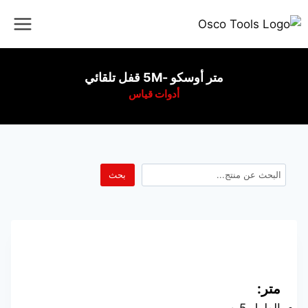
متر أوسكو -5M قفل تلقائي
أدوات قياس
بحث
متر: