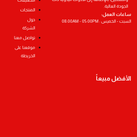
التصنيفات
الجودة العالية.
المنتجات
ساعات العمل:
حول
السبت - الخميس : 08:00AM - 05:00PM
الشركة
تواصل معنا
موقعنا على
الخريطة
الأفضل مبيعاً
أوسكو دريل بطارية ليثيوم 18 فولط مقاس 13مم – بطاريتين
أوسكو ماكينة صنفرة ترددية 240 واط مقاس 100×110 مم
أوسكو دباسة هواء تنجيد موديل- 8016C
أوسكو ماكينة قص حديد مقاس 14 بوصة 2300 واط