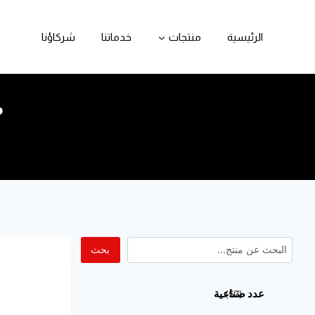
الرئيسية
منتجات
خدماتنا
شركاؤنا
ط
بحث
عدد صناعية
57