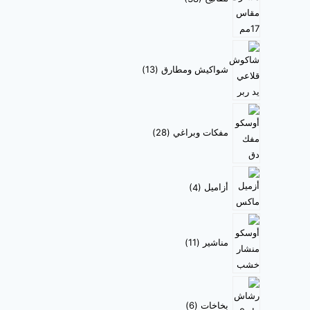
شواكيش ومطارق
13
مفكات وبراغي
28
أزاميل
4
مناشير
11
بخاخات
6