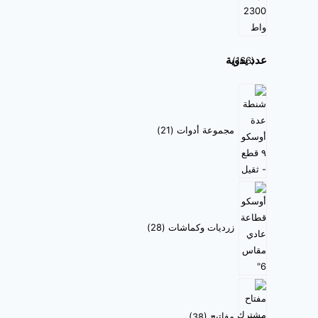
عدد يدوية
166
مجموعة أدوات
21
زرديات وكماشات
28
مفاتيح
38