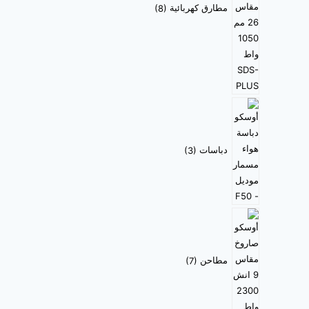
مطارق كهربائية
8
دباسات
3
مطاحن
7