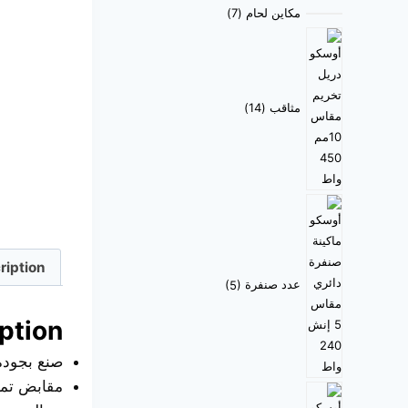
مكاين لحام
7
مثاقب
14
ription
عدد صنفرة
5
ption
صنع بجودة 
مقابض تمنح