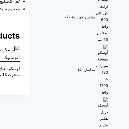
تم التصنيع
مصممة بدق
مناشير كهربائية
7
ducts
أوسكو مفتاح
مغاسل
4
متحرك 13 مم