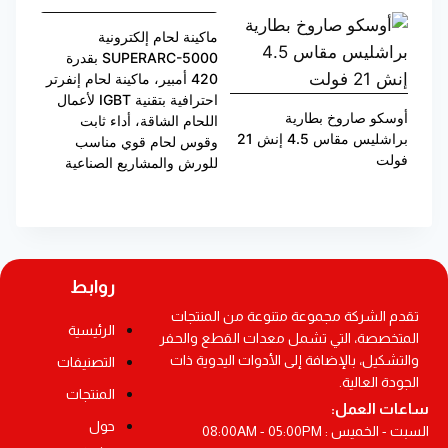
ماكينة لحام إلكترونية
SUPERARC-5000 بقدرة
420 أمبير، ماكينة لحام إنفرتر
احترافية بتقنية IGBT لأعمال
أوسكو صاروخ بطارية
اللحام الشاقة، أداء ثابت
براشليس مقاس 4.5 إنش 21
وقوس لحام قوي مناسب
فولت
للورش والمشاريع الصناعية
روابط
تقدم الشركة مجموعة متنوعة من المنتجات
الرئيسية
المتخصصة، التي تشمل معدات القطع والحفر
والتشكيل، بالإضافة إلى الأدوات اليدوية ذات
التصنيفات
الجودة العالية.
المنتجات
ساعات العمل:
حول
السبت - الخميس : 08:00AM - 05:00PM