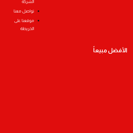
الشركة
تواصل معنا
موقعنا على
الخريطة
الأفضل مبيعاً
أوسكو دريل بطارية ليثيوم 18 فولط مقاس 13مم – بطاريتين
أوسكو ماكينة صنفرة ترددية 240 واط مقاس 100×110 مم
أوسكو دباسة هواء تنجيد موديل- 8016C
أوسكو ماكينة قص حديد مقاس 14 بوصة 2300 واط
أوسكو صاروخ مقاس 9 انش 2300 واط
أوسكو دريل هيلتي تخريم مقاس 26 مم 1050 واط SDS-PLUS